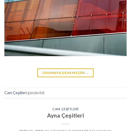
OKUMAYA DEVAM EDIN
→
Cam Çeşitleri
gönderildi
CAM ÇEŞITLERI
Ayna Çeşitleri