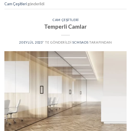
Cam Çeşitleri
gönderildi
CAM ÇEŞITLERI
Temperli Camlar
20 EYLÜL 2023
’' TE GÖNDERILDI
SCMSADS
TARAFINDAN