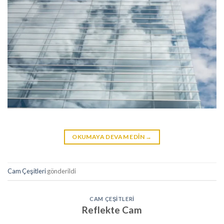
OKUMAYA DEVAM EDIN
→
Cam Çeşitleri
gönderildi
CAM ÇEŞITLERI
Reflekte Cam