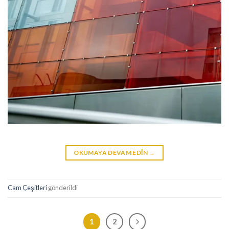
OKUMAYA DEVAM EDIN
→
Cam Çeşitleri
gönderildi
1
2