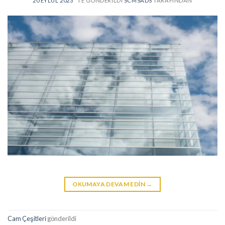
20 EYLÜL 2023
’' TE GÖNDERILDI
SCMSADS
TARAFINDAN
OKUMAYA DEVAM EDIN
→
Cam Çeşitleri
gönderildi